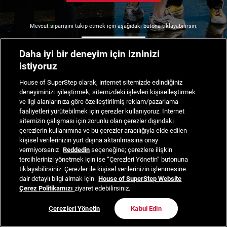
Mevcut siparişini takip etmek için aşağıdaki butona tıklayabilirsin.
Siparişimi Takip Et
Daha iyi bir deneyim için izninizi
istiyoruz
House of SuperStep olarak, internet sitemizde edindiğiniz
deneyiminizi iyileştirmek, sitemizdeki işlevleri kişiselleştirmek
ve ilgi alanlarınıza göre özelleştirilmiş reklam/pazarlama
faaliyetleri yürütebilmek için çerezler kullanıyoruz. İnternet
sitemizin çalışması için zorunlu olan çerezler dışındaki
çerezlerin kullanımına ve bu çerezler aracılığıyla elde edilen
kişisel verilerinizin yurt dışına aktarılmasına onay
vermiyorsanız
Reddedin
seçeneğine; çerezlere ilişkin
tercihlerinizi yönetmek için ise “Çerezleri Yönetin” butonuna
tıklayabilirsiniz. Çerezler ile kişisel verilerinizin işlenmesine
dair detaylı bilgi almak için
House of SuperStep Website
Çerez Politikamızı
ziyaret edebilirsiniz.
Çerezleri Yönetin
Kabul Edin