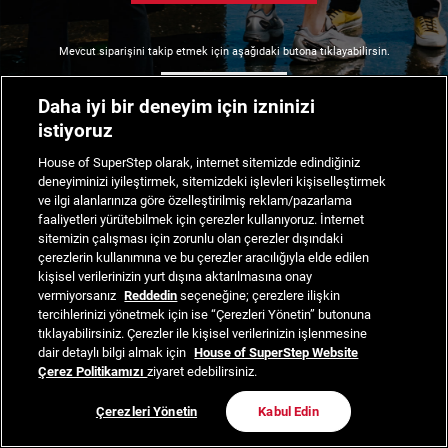
Mevcut siparişini takip etmek için aşağıdaki butona tıklayabilirsin.
Siparişimi Takip Et
Daha iyi bir deneyim için izninizi
istiyoruz
House of SuperStep olarak, internet sitemizde edindiğiniz
deneyiminizi iyileştirmek, sitemizdeki işlevleri kişiselleştirmek
ve ilgi alanlarınıza göre özelleştirilmiş reklam/pazarlama
faaliyetleri yürütebilmek için çerezler kullanıyoruz. İnternet
sitemizin çalışması için zorunlu olan çerezler dışındaki
çerezlerin kullanımına ve bu çerezler aracılığıyla elde edilen
kişisel verilerinizin yurt dışına aktarılmasına onay
vermiyorsanız
Reddedin
seçeneğine; çerezlere ilişkin
tercihlerinizi yönetmek için ise “Çerezleri Yönetin” butonuna
tıklayabilirsiniz. Çerezler ile kişisel verilerinizin işlenmesine
dair detaylı bilgi almak için
House of SuperStep Website
Çerez Politikamızı
ziyaret edebilirsiniz.
Çerezleri Yönetin
Kabul Edin