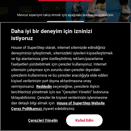
Mevcut siparişini takip etmek için aşağıdaki butona tıklayabilirsin.
Siparişimi Takip Et
Daha iyi bir deneyim için izninizi
istiyoruz
House of SuperStep olarak, internet sitemizde edindiğiniz
deneyiminizi iyileştirmek, sitemizdeki işlevleri kişiselleştirmek
ve ilgi alanlarınıza göre özelleştirilmiş reklam/pazarlama
faaliyetleri yürütebilmek için çerezler kullanıyoruz. İnternet
sitemizin çalışması için zorunlu olan çerezler dışındaki
çerezlerin kullanımına ve bu çerezler aracılığıyla elde edilen
kişisel verilerinizin yurt dışına aktarılmasına onay
vermiyorsanız
Reddedin
seçeneğine; çerezlere ilişkin
tercihlerinizi yönetmek için ise “Çerezleri Yönetin” butonuna
tıklayabilirsiniz. Çerezler ile kişisel verilerinizin işlenmesine
dair detaylı bilgi almak için
House of SuperStep Website
Çerez Politikamızı
ziyaret edebilirsiniz.
Çerezleri Yönetin
Kabul Edin