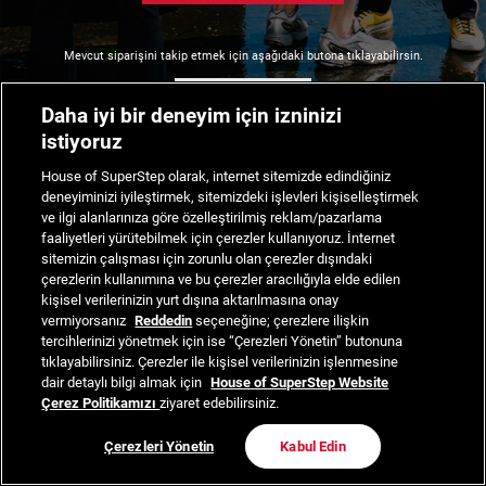
Mevcut siparişini takip etmek için aşağıdaki butona tıklayabilirsin.
Siparişimi Takip Et
Daha iyi bir deneyim için izninizi
istiyoruz
House of SuperStep olarak, internet sitemizde edindiğiniz
deneyiminizi iyileştirmek, sitemizdeki işlevleri kişiselleştirmek
ve ilgi alanlarınıza göre özelleştirilmiş reklam/pazarlama
faaliyetleri yürütebilmek için çerezler kullanıyoruz. İnternet
sitemizin çalışması için zorunlu olan çerezler dışındaki
çerezlerin kullanımına ve bu çerezler aracılığıyla elde edilen
kişisel verilerinizin yurt dışına aktarılmasına onay
vermiyorsanız
Reddedin
seçeneğine; çerezlere ilişkin
tercihlerinizi yönetmek için ise “Çerezleri Yönetin” butonuna
tıklayabilirsiniz. Çerezler ile kişisel verilerinizin işlenmesine
dair detaylı bilgi almak için
House of SuperStep Website
Çerez Politikamızı
ziyaret edebilirsiniz.
Çerezleri Yönetin
Kabul Edin