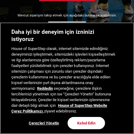
Mevcut siparişini takip etmek için aşağıdaki butona tıklayabilirsin.
Siparişimi Takip Et
Daha iyi bir deneyim için izninizi
istiyoruz
House of SuperStep olarak, internet sitemizde edindiğiniz
deneyiminizi iyileştirmek, sitemizdeki işlevleri kişiselleştirmek
ve ilgi alanlarınıza göre özelleştirilmiş reklam/pazarlama
faaliyetleri yürütebilmek için çerezler kullanıyoruz. İnternet
sitemizin çalışması için zorunlu olan çerezler dışındaki
çerezlerin kullanımına ve bu çerezler aracılığıyla elde edilen
kişisel verilerinizin yurt dışına aktarılmasına onay
vermiyorsanız
Reddedin
seçeneğine; çerezlere ilişkin
tercihlerinizi yönetmek için ise “Çerezleri Yönetin” butonuna
tıklayabilirsiniz. Çerezler ile kişisel verilerinizin işlenmesine
dair detaylı bilgi almak için
House of SuperStep Website
Çerez Politikamızı
ziyaret edebilirsiniz.
Çerezleri Yönetin
Kabul Edin