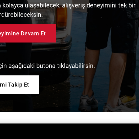
kolayca ulaşabilecek, alışveriş deneyimini tek bir
rdürebileceksin.
neyimine Devam Et
in aşağıdaki butona tıklayabilirsin.
imi Takip Et