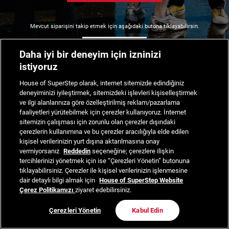
Mevcut siparişini takip etmek için aşağıdaki butona tıklayabilirsin.
Siparişimi Takip Et
Daha iyi bir deneyim için izninizi
istiyoruz
House of SuperStep olarak, internet sitemizde edindiğiniz
deneyiminizi iyileştirmek, sitemizdeki işlevleri kişiselleştirmek
ve ilgi alanlarınıza göre özelleştirilmiş reklam/pazarlama
faaliyetleri yürütebilmek için çerezler kullanıyoruz. İnternet
sitemizin çalışması için zorunlu olan çerezler dışındaki
çerezlerin kullanımına ve bu çerezler aracılığıyla elde edilen
kişisel verilerinizin yurt dışına aktarılmasına onay
vermiyorsanız
Reddedin
seçeneğine; çerezlere ilişkin
tercihlerinizi yönetmek için ise “Çerezleri Yönetin” butonuna
tıklayabilirsiniz. Çerezler ile kişisel verilerinizin işlenmesine
dair detaylı bilgi almak için
House of SuperStep Website
Çerez Politikamızı
ziyaret edebilirsiniz.
Çerezleri Yönetin
Kabul Edin