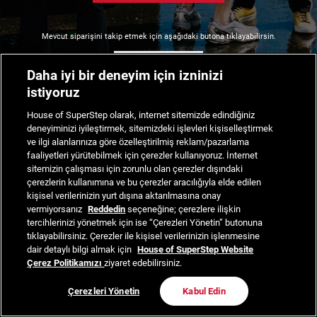
Mevcut siparişini takip etmek için aşağıdaki butona tıklayabilirsin.
Siparişimi Takip Et
Daha iyi bir deneyim için izninizi
istiyoruz
House of SuperStep olarak, internet sitemizde edindiğiniz
deneyiminizi iyileştirmek, sitemizdeki işlevleri kişiselleştirmek
ve ilgi alanlarınıza göre özelleştirilmiş reklam/pazarlama
faaliyetleri yürütebilmek için çerezler kullanıyoruz. İnternet
sitemizin çalışması için zorunlu olan çerezler dışındaki
çerezlerin kullanımına ve bu çerezler aracılığıyla elde edilen
kişisel verilerinizin yurt dışına aktarılmasına onay
vermiyorsanız
Reddedin
seçeneğine; çerezlere ilişkin
tercihlerinizi yönetmek için ise “Çerezleri Yönetin” butonuna
tıklayabilirsiniz. Çerezler ile kişisel verilerinizin işlenmesine
dair detaylı bilgi almak için
House of SuperStep Website
Çerez Politikamızı
ziyaret edebilirsiniz.
Çerezleri Yönetin
Kabul Edin