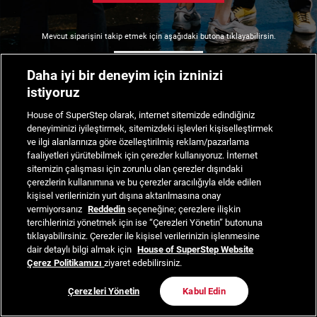
Mevcut siparişini takip etmek için aşağıdaki butona tıklayabilirsin.
Siparişimi Takip Et
Daha iyi bir deneyim için izninizi
istiyoruz
House of SuperStep olarak, internet sitemizde edindiğiniz
deneyiminizi iyileştirmek, sitemizdeki işlevleri kişiselleştirmek
ve ilgi alanlarınıza göre özelleştirilmiş reklam/pazarlama
faaliyetleri yürütebilmek için çerezler kullanıyoruz. İnternet
sitemizin çalışması için zorunlu olan çerezler dışındaki
çerezlerin kullanımına ve bu çerezler aracılığıyla elde edilen
kişisel verilerinizin yurt dışına aktarılmasına onay
vermiyorsanız
Reddedin
seçeneğine; çerezlere ilişkin
tercihlerinizi yönetmek için ise “Çerezleri Yönetin” butonuna
tıklayabilirsiniz. Çerezler ile kişisel verilerinizin işlenmesine
dair detaylı bilgi almak için
House of SuperStep Website
Çerez Politikamızı
ziyaret edebilirsiniz.
Çerezleri Yönetin
Kabul Edin