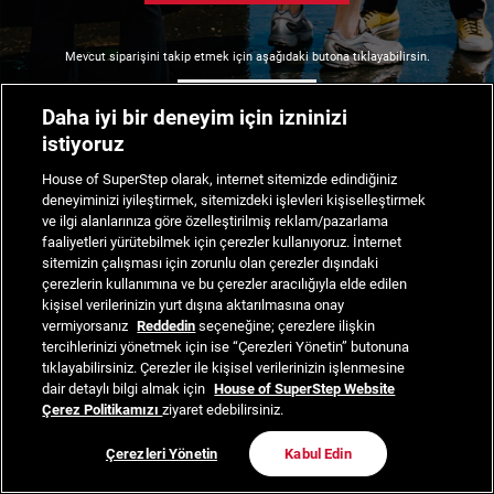
Mevcut siparişini takip etmek için aşağıdaki butona tıklayabilirsin.
Siparişimi Takip Et
Daha iyi bir deneyim için izninizi
istiyoruz
House of SuperStep olarak, internet sitemizde edindiğiniz
deneyiminizi iyileştirmek, sitemizdeki işlevleri kişiselleştirmek
ve ilgi alanlarınıza göre özelleştirilmiş reklam/pazarlama
faaliyetleri yürütebilmek için çerezler kullanıyoruz. İnternet
sitemizin çalışması için zorunlu olan çerezler dışındaki
çerezlerin kullanımına ve bu çerezler aracılığıyla elde edilen
kişisel verilerinizin yurt dışına aktarılmasına onay
vermiyorsanız
Reddedin
seçeneğine; çerezlere ilişkin
tercihlerinizi yönetmek için ise “Çerezleri Yönetin” butonuna
tıklayabilirsiniz. Çerezler ile kişisel verilerinizin işlenmesine
dair detaylı bilgi almak için
House of SuperStep Website
Çerez Politikamızı
ziyaret edebilirsiniz.
Çerezleri Yönetin
Kabul Edin