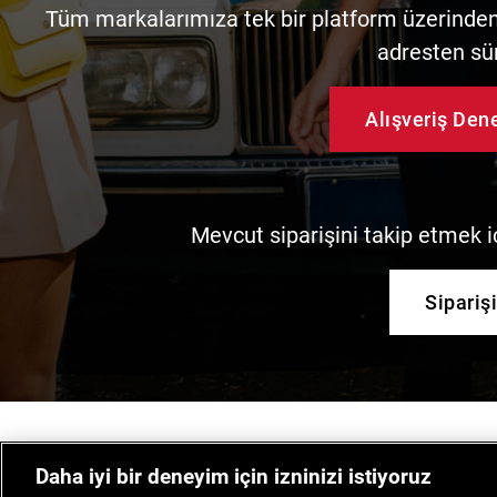
Tüm markalarımıza tek bir platform üzerinden 
adresten sü
Alışveriş De
Mevcut siparişini takip etmek iç
Sipariş
Daha iyi bir deneyim için izninizi istiyoruz