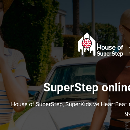
SuperStep onlin
House of SuperStep, SuperKids ve HeartBeat e-t
ge