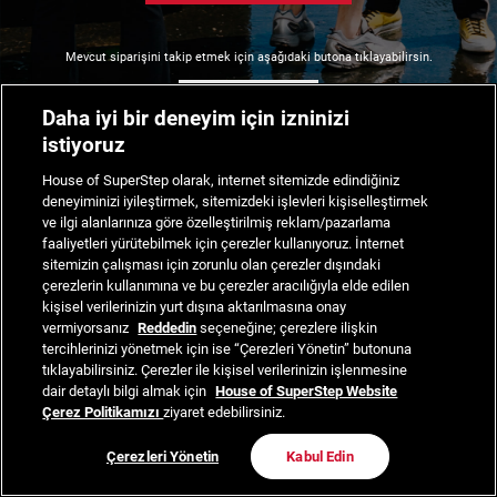
Mevcut siparişini takip etmek için aşağıdaki butona tıklayabilirsin.
Siparişimi Takip Et
Daha iyi bir deneyim için izninizi
istiyoruz
House of SuperStep olarak, internet sitemizde edindiğiniz
deneyiminizi iyileştirmek, sitemizdeki işlevleri kişiselleştirmek
ve ilgi alanlarınıza göre özelleştirilmiş reklam/pazarlama
faaliyetleri yürütebilmek için çerezler kullanıyoruz. İnternet
sitemizin çalışması için zorunlu olan çerezler dışındaki
çerezlerin kullanımına ve bu çerezler aracılığıyla elde edilen
kişisel verilerinizin yurt dışına aktarılmasına onay
vermiyorsanız
Reddedin
seçeneğine; çerezlere ilişkin
tercihlerinizi yönetmek için ise “Çerezleri Yönetin” butonuna
tıklayabilirsiniz. Çerezler ile kişisel verilerinizin işlenmesine
dair detaylı bilgi almak için
House of SuperStep Website
Çerez Politikamızı
ziyaret edebilirsiniz.
Çerezleri Yönetin
Kabul Edin