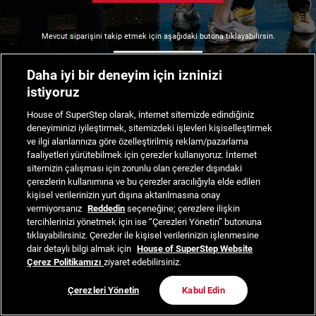
Mevcut siparişini takip etmek için aşağıdaki butona tıklayabilirsin.
Siparişimi Takip Et
Daha iyi bir deneyim için izninizi
istiyoruz
House of SuperStep olarak, internet sitemizde edindiğiniz
deneyiminizi iyileştirmek, sitemizdeki işlevleri kişiselleştirmek
ve ilgi alanlarınıza göre özelleştirilmiş reklam/pazarlama
faaliyetleri yürütebilmek için çerezler kullanıyoruz. İnternet
sitemizin çalışması için zorunlu olan çerezler dışındaki
çerezlerin kullanımına ve bu çerezler aracılığıyla elde edilen
kişisel verilerinizin yurt dışına aktarılmasına onay
vermiyorsanız
Reddedin
seçeneğine; çerezlere ilişkin
tercihlerinizi yönetmek için ise “Çerezleri Yönetin” butonuna
tıklayabilirsiniz. Çerezler ile kişisel verilerinizin işlenmesine
dair detaylı bilgi almak için
House of SuperStep Website
Çerez Politikamızı
ziyaret edebilirsiniz.
Çerezleri Yönetin
Kabul Edin