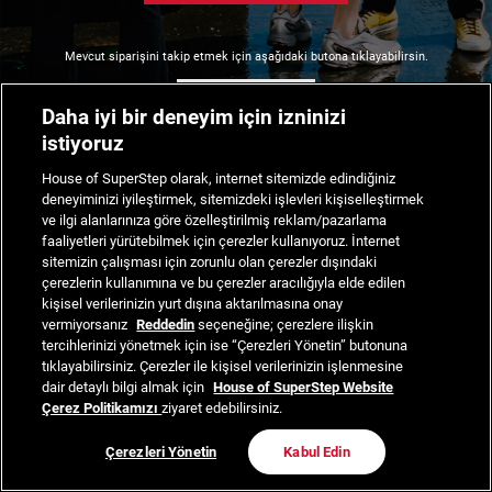
Mevcut siparişini takip etmek için aşağıdaki butona tıklayabilirsin.
Siparişimi Takip Et
Daha iyi bir deneyim için izninizi
istiyoruz
House of SuperStep olarak, internet sitemizde edindiğiniz
deneyiminizi iyileştirmek, sitemizdeki işlevleri kişiselleştirmek
ve ilgi alanlarınıza göre özelleştirilmiş reklam/pazarlama
faaliyetleri yürütebilmek için çerezler kullanıyoruz. İnternet
sitemizin çalışması için zorunlu olan çerezler dışındaki
çerezlerin kullanımına ve bu çerezler aracılığıyla elde edilen
kişisel verilerinizin yurt dışına aktarılmasına onay
vermiyorsanız
Reddedin
seçeneğine; çerezlere ilişkin
tercihlerinizi yönetmek için ise “Çerezleri Yönetin” butonuna
tıklayabilirsiniz. Çerezler ile kişisel verilerinizin işlenmesine
dair detaylı bilgi almak için
House of SuperStep Website
Çerez Politikamızı
ziyaret edebilirsiniz.
Çerezleri Yönetin
Kabul Edin