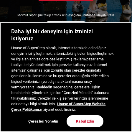
Mevcut siparişini takip etmek için aşağıdaki butona tıklayabilirsin.
Siparişimi Takip Et
Daha iyi bir deneyim için izninizi
istiyoruz
House of SuperStep olarak, internet sitemizde edindiğiniz
deneyiminizi iyileştirmek, sitemizdeki işlevleri kişiselleştirmek
ve ilgi alanlarınıza göre özelleştirilmiş reklam/pazarlama
faaliyetleri yürütebilmek için çerezler kullanıyoruz. İnternet
sitemizin çalışması için zorunlu olan çerezler dışındaki
çerezlerin kullanımına ve bu çerezler aracılığıyla elde edilen
kişisel verilerinizin yurt dışına aktarılmasına onay
vermiyorsanız
Reddedin
seçeneğine; çerezlere ilişkin
tercihlerinizi yönetmek için ise “Çerezleri Yönetin” butonuna
tıklayabilirsiniz. Çerezler ile kişisel verilerinizin işlenmesine
dair detaylı bilgi almak için
House of SuperStep Website
Çerez Politikamızı
ziyaret edebilirsiniz.
Çerezleri Yönetin
Kabul Edin