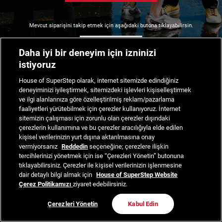
Mevcut siparişini takip etmek için aşağıdaki butona tıklayabilirsin.
Siparişimi Takip Et
Daha iyi bir deneyim için izninizi
istiyoruz
House of SuperStep olarak, internet sitemizde edindiğiniz
deneyiminizi iyileştirmek, sitemizdeki işlevleri kişiselleştirmek
ve ilgi alanlarınıza göre özelleştirilmiş reklam/pazarlama
faaliyetleri yürütebilmek için çerezler kullanıyoruz. İnternet
sitemizin çalışması için zorunlu olan çerezler dışındaki
çerezlerin kullanımına ve bu çerezler aracılığıyla elde edilen
kişisel verilerinizin yurt dışına aktarılmasına onay
vermiyorsanız
Reddedin
seçeneğine; çerezlere ilişkin
tercihlerinizi yönetmek için ise “Çerezleri Yönetin” butonuna
tıklayabilirsiniz. Çerezler ile kişisel verilerinizin işlenmesine
dair detaylı bilgi almak için
House of SuperStep Website
Çerez Politikamızı
ziyaret edebilirsiniz.
Çerezleri Yönetin
Kabul Edin