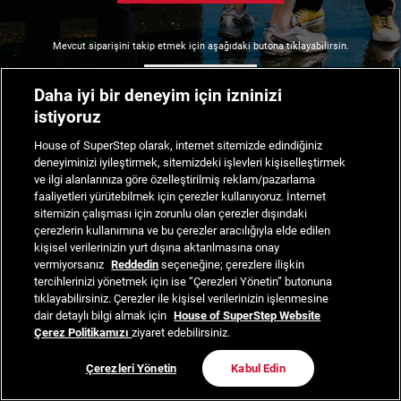
Mevcut siparişini takip etmek için aşağıdaki butona tıklayabilirsin.
Siparişimi Takip Et
Daha iyi bir deneyim için izninizi
istiyoruz
House of SuperStep olarak, internet sitemizde edindiğiniz
deneyiminizi iyileştirmek, sitemizdeki işlevleri kişiselleştirmek
ve ilgi alanlarınıza göre özelleştirilmiş reklam/pazarlama
faaliyetleri yürütebilmek için çerezler kullanıyoruz. İnternet
sitemizin çalışması için zorunlu olan çerezler dışındaki
çerezlerin kullanımına ve bu çerezler aracılığıyla elde edilen
kişisel verilerinizin yurt dışına aktarılmasına onay
vermiyorsanız
Reddedin
seçeneğine; çerezlere ilişkin
tercihlerinizi yönetmek için ise “Çerezleri Yönetin” butonuna
tıklayabilirsiniz. Çerezler ile kişisel verilerinizin işlenmesine
dair detaylı bilgi almak için
House of SuperStep Website
Çerez Politikamızı
ziyaret edebilirsiniz.
Çerezleri Yönetin
Kabul Edin