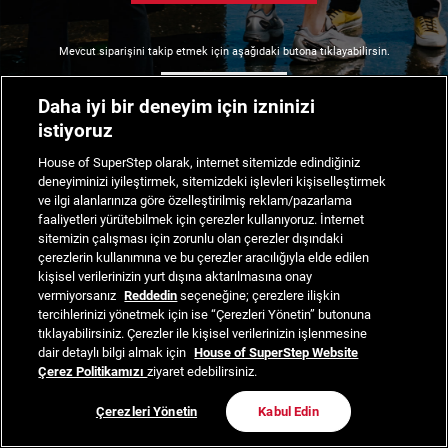
Mevcut siparişini takip etmek için aşağıdaki butona tıklayabilirsin.
Siparişimi Takip Et
Daha iyi bir deneyim için izninizi
istiyoruz
House of SuperStep olarak, internet sitemizde edindiğiniz
deneyiminizi iyileştirmek, sitemizdeki işlevleri kişiselleştirmek
ve ilgi alanlarınıza göre özelleştirilmiş reklam/pazarlama
faaliyetleri yürütebilmek için çerezler kullanıyoruz. İnternet
sitemizin çalışması için zorunlu olan çerezler dışındaki
çerezlerin kullanımına ve bu çerezler aracılığıyla elde edilen
kişisel verilerinizin yurt dışına aktarılmasına onay
vermiyorsanız
Reddedin
seçeneğine; çerezlere ilişkin
tercihlerinizi yönetmek için ise “Çerezleri Yönetin” butonuna
tıklayabilirsiniz. Çerezler ile kişisel verilerinizin işlenmesine
dair detaylı bilgi almak için
House of SuperStep Website
Çerez Politikamızı
ziyaret edebilirsiniz.
Çerezleri Yönetin
Kabul Edin