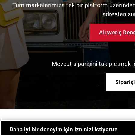
Tüm markalarımıza tek bir platform üzerinden 
adresten sü
Alışveriş De
Mevcut siparişini takip etmek iç
Sipariş
Daha iyi bir deneyim için izninizi istiyoruz