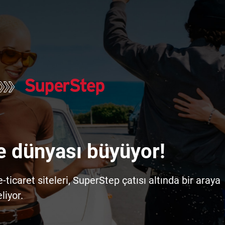
e dünyası büyüyor!
icaret siteleri, SuperStep çatısı altında bir araya
liyor.