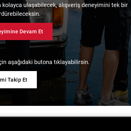
kolayca ulaşabilecek, alışveriş deneyimini tek bir
rdürebileceksin.
neyimine Devam Et
in aşağıdaki butona tıklayabilirsin.
imi Takip Et