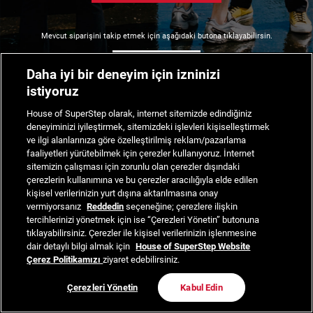
Mevcut siparişini takip etmek için aşağıdaki butona tıklayabilirsin.
Siparişimi Takip Et
Daha iyi bir deneyim için izninizi
istiyoruz
House of SuperStep olarak, internet sitemizde edindiğiniz
deneyiminizi iyileştirmek, sitemizdeki işlevleri kişiselleştirmek
ve ilgi alanlarınıza göre özelleştirilmiş reklam/pazarlama
faaliyetleri yürütebilmek için çerezler kullanıyoruz. İnternet
sitemizin çalışması için zorunlu olan çerezler dışındaki
çerezlerin kullanımına ve bu çerezler aracılığıyla elde edilen
kişisel verilerinizin yurt dışına aktarılmasına onay
vermiyorsanız
Reddedin
seçeneğine; çerezlere ilişkin
tercihlerinizi yönetmek için ise “Çerezleri Yönetin” butonuna
tıklayabilirsiniz. Çerezler ile kişisel verilerinizin işlenmesine
dair detaylı bilgi almak için
House of SuperStep Website
Çerez Politikamızı
ziyaret edebilirsiniz.
Çerezleri Yönetin
Kabul Edin