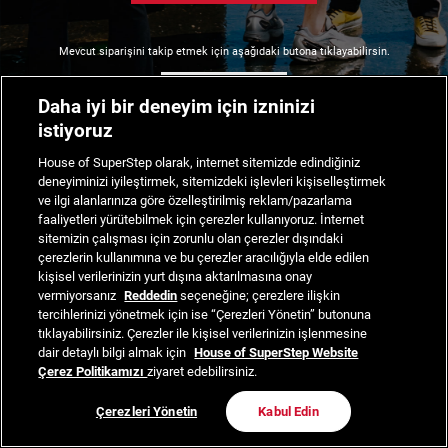
Mevcut siparişini takip etmek için aşağıdaki butona tıklayabilirsin.
Siparişimi Takip Et
Daha iyi bir deneyim için izninizi
istiyoruz
House of SuperStep olarak, internet sitemizde edindiğiniz
deneyiminizi iyileştirmek, sitemizdeki işlevleri kişiselleştirmek
ve ilgi alanlarınıza göre özelleştirilmiş reklam/pazarlama
faaliyetleri yürütebilmek için çerezler kullanıyoruz. İnternet
sitemizin çalışması için zorunlu olan çerezler dışındaki
çerezlerin kullanımına ve bu çerezler aracılığıyla elde edilen
kişisel verilerinizin yurt dışına aktarılmasına onay
vermiyorsanız
Reddedin
seçeneğine; çerezlere ilişkin
tercihlerinizi yönetmek için ise “Çerezleri Yönetin” butonuna
tıklayabilirsiniz. Çerezler ile kişisel verilerinizin işlenmesine
dair detaylı bilgi almak için
House of SuperStep Website
Çerez Politikamızı
ziyaret edebilirsiniz.
Çerezleri Yönetin
Kabul Edin