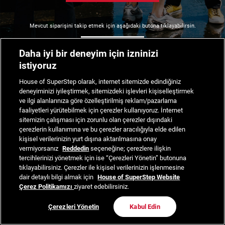
Mevcut siparişini takip etmek için aşağıdaki butona tıklayabilirsin.
Siparişimi Takip Et
Daha iyi bir deneyim için izninizi
istiyoruz
House of SuperStep olarak, internet sitemizde edindiğiniz
deneyiminizi iyileştirmek, sitemizdeki işlevleri kişiselleştirmek
ve ilgi alanlarınıza göre özelleştirilmiş reklam/pazarlama
faaliyetleri yürütebilmek için çerezler kullanıyoruz. İnternet
sitemizin çalışması için zorunlu olan çerezler dışındaki
çerezlerin kullanımına ve bu çerezler aracılığıyla elde edilen
kişisel verilerinizin yurt dışına aktarılmasına onay
vermiyorsanız
Reddedin
seçeneğine; çerezlere ilişkin
tercihlerinizi yönetmek için ise “Çerezleri Yönetin” butonuna
tıklayabilirsiniz. Çerezler ile kişisel verilerinizin işlenmesine
dair detaylı bilgi almak için
House of SuperStep Website
Çerez Politikamızı
ziyaret edebilirsiniz.
Çerezleri Yönetin
Kabul Edin