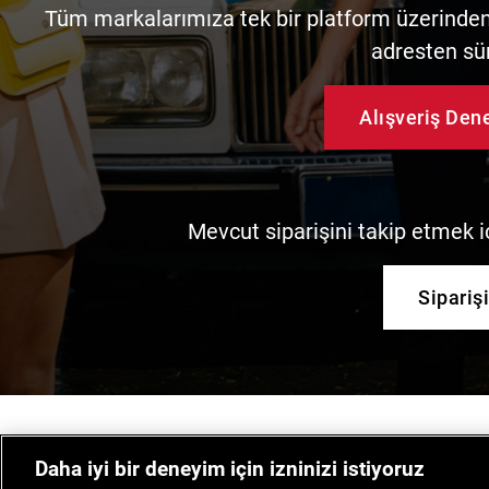
Tüm markalarımıza tek bir platform üzerinden 
adresten sü
Alışveriş De
Mevcut siparişini takip etmek iç
Sipariş
Daha iyi bir deneyim için izninizi istiyoruz