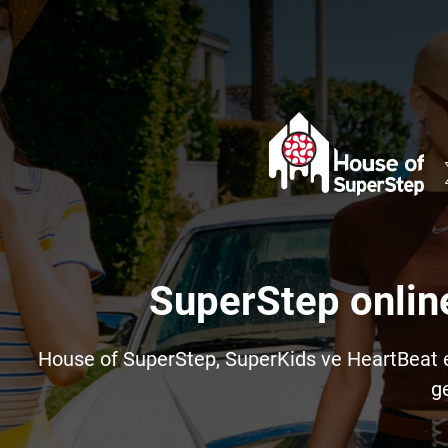
SuperStep onlin
House of SuperStep, SuperKids ve HeartBeat e-t
ge