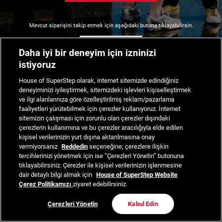
Mevcut siparişini takip etmek için aşağıdaki butona tıklayabilirsin.
Siparişimi Takip Et
Daha iyi bir deneyim için izninizi
istiyoruz
House of SuperStep olarak, internet sitemizde edindiğiniz
deneyiminizi iyileştirmek, sitemizdeki işlevleri kişiselleştirmek
ve ilgi alanlarınıza göre özelleştirilmiş reklam/pazarlama
faaliyetleri yürütebilmek için çerezler kullanıyoruz. İnternet
sitemizin çalışması için zorunlu olan çerezler dışındaki
çerezlerin kullanımına ve bu çerezler aracılığıyla elde edilen
kişisel verilerinizin yurt dışına aktarılmasına onay
vermiyorsanız
Reddedin
seçeneğine; çerezlere ilişkin
tercihlerinizi yönetmek için ise “Çerezleri Yönetin” butonuna
tıklayabilirsiniz. Çerezler ile kişisel verilerinizin işlenmesine
dair detaylı bilgi almak için
House of SuperStep Website
Çerez Politikamızı
ziyaret edebilirsiniz.
Çerezleri Yönetin
Kabul Edin