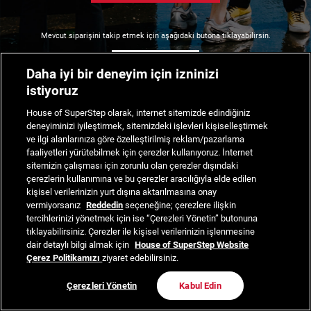
Mevcut siparişini takip etmek için aşağıdaki butona tıklayabilirsin.
Siparişimi Takip Et
Daha iyi bir deneyim için izninizi
istiyoruz
House of SuperStep olarak, internet sitemizde edindiğiniz
deneyiminizi iyileştirmek, sitemizdeki işlevleri kişiselleştirmek
ve ilgi alanlarınıza göre özelleştirilmiş reklam/pazarlama
faaliyetleri yürütebilmek için çerezler kullanıyoruz. İnternet
sitemizin çalışması için zorunlu olan çerezler dışındaki
çerezlerin kullanımına ve bu çerezler aracılığıyla elde edilen
kişisel verilerinizin yurt dışına aktarılmasına onay
vermiyorsanız
Reddedin
seçeneğine; çerezlere ilişkin
tercihlerinizi yönetmek için ise “Çerezleri Yönetin” butonuna
tıklayabilirsiniz. Çerezler ile kişisel verilerinizin işlenmesine
dair detaylı bilgi almak için
House of SuperStep Website
Çerez Politikamızı
ziyaret edebilirsiniz.
Çerezleri Yönetin
Kabul Edin