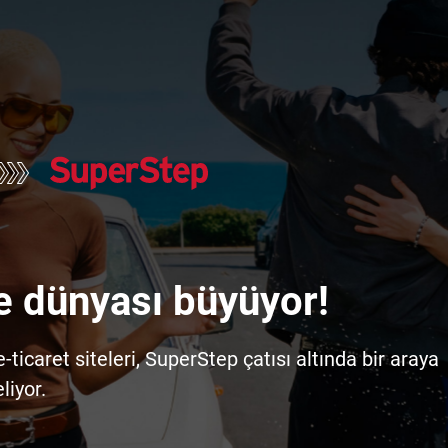
e dünyası büyüyor!
icaret siteleri, SuperStep çatısı altında bir araya
liyor.