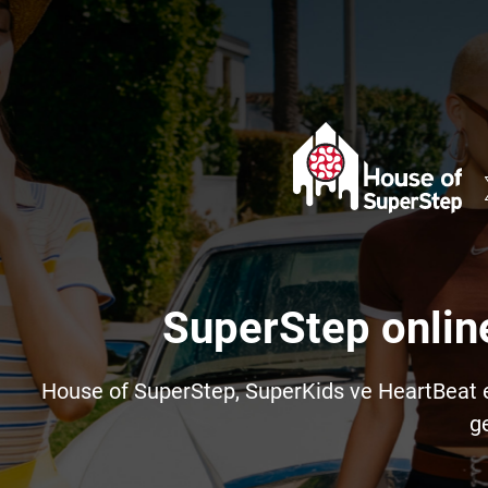
SuperStep onlin
House of SuperStep, SuperKids ve HeartBeat e-t
ge