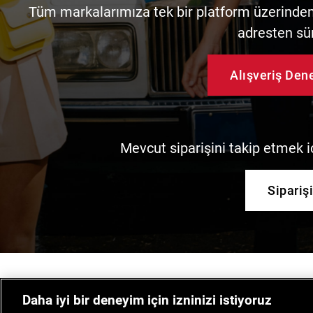
Tüm markalarımıza tek bir platform üzerinden 
adresten sü
Alışveriş De
Mevcut siparişini takip etmek iç
Sipariş
Daha iyi bir deneyim için izninizi istiyoruz