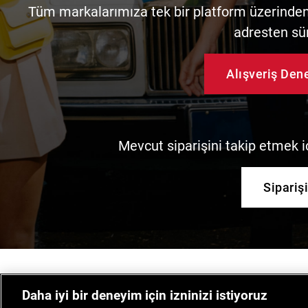
Tüm markalarımıza tek bir platform üzerinden 
adresten sü
Alışveriş De
Mevcut siparişini takip etmek iç
Sipariş
Daha iyi bir deneyim için izninizi istiyoruz