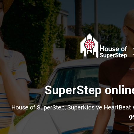
SuperStep onlin
House of SuperStep, SuperKids ve HeartBeat e-t
ge