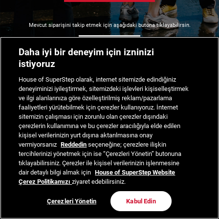
Mevcut siparişini takip etmek için aşağıdaki butona tıklayabilirsin.
Siparişimi Takip Et
Daha iyi bir deneyim için izninizi
istiyoruz
House of SuperStep olarak, internet sitemizde edindiğiniz
deneyiminizi iyileştirmek, sitemizdeki işlevleri kişiselleştirmek
ve ilgi alanlarınıza göre özelleştirilmiş reklam/pazarlama
faaliyetleri yürütebilmek için çerezler kullanıyoruz. İnternet
sitemizin çalışması için zorunlu olan çerezler dışındaki
çerezlerin kullanımına ve bu çerezler aracılığıyla elde edilen
kişisel verilerinizin yurt dışına aktarılmasına onay
vermiyorsanız
Reddedin
seçeneğine; çerezlere ilişkin
tercihlerinizi yönetmek için ise “Çerezleri Yönetin” butonuna
tıklayabilirsiniz. Çerezler ile kişisel verilerinizin işlenmesine
dair detaylı bilgi almak için
House of SuperStep Website
Çerez Politikamızı
ziyaret edebilirsiniz.
Çerezleri Yönetin
Kabul Edin