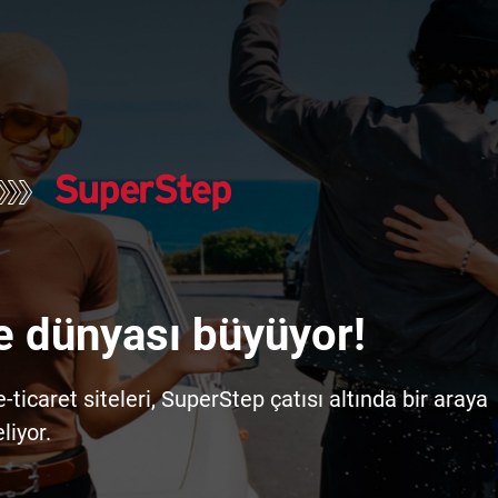
e dünyası büyüyor!
icaret siteleri, SuperStep çatısı altında bir araya
liyor.