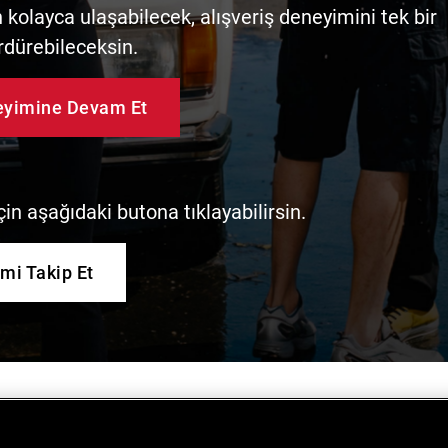
kolayca ulaşabilecek, alışveriş deneyimini tek bir
rdürebileceksin.
neyimine Devam Et
in aşağıdaki butona tıklayabilirsin.
imi Takip Et