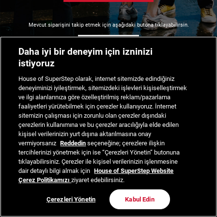
Mevcut siparişini takip etmek için aşağıdaki butona tıklayabilirsin.
Siparişimi Takip Et
Daha iyi bir deneyim için izninizi
istiyoruz
House of SuperStep olarak, internet sitemizde edindiğiniz
deneyiminizi iyileştirmek, sitemizdeki işlevleri kişiselleştirmek
ve ilgi alanlarınıza göre özelleştirilmiş reklam/pazarlama
faaliyetleri yürütebilmek için çerezler kullanıyoruz. İnternet
sitemizin çalışması için zorunlu olan çerezler dışındaki
çerezlerin kullanımına ve bu çerezler aracılığıyla elde edilen
kişisel verilerinizin yurt dışına aktarılmasına onay
vermiyorsanız
Reddedin
seçeneğine; çerezlere ilişkin
tercihlerinizi yönetmek için ise “Çerezleri Yönetin” butonuna
tıklayabilirsiniz. Çerezler ile kişisel verilerinizin işlenmesine
dair detaylı bilgi almak için
House of SuperStep Website
Çerez Politikamızı
ziyaret edebilirsiniz.
Çerezleri Yönetin
Kabul Edin