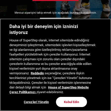
Mevcut siparişini takip etmek için aşağıdaki butona tıklayabilirsin.
Siparişimi Takip Et
Daha iyi bir deneyim için izninizi
istiyoruz
House of SuperStep olarak, internet sitemizde edindiğiniz
deneyiminizi iyileştirmek, sitemizdeki işlevleri kişiselleştirmek
ve ilgi alanlarınıza göre özelleştirilmiş reklam/pazarlama
faaliyetleri yürütebilmek için çerezler kullanıyoruz. İnternet
sitemizin çalışması için zorunlu olan çerezler dışındaki
çerezlerin kullanımına ve bu çerezler aracılığıyla elde edilen
kişisel verilerinizin yurt dışına aktarılmasına onay
vermiyorsanız
Reddedin
seçeneğine; çerezlere ilişkin
tercihlerinizi yönetmek için ise “Çerezleri Yönetin” butonuna
tıklayabilirsiniz. Çerezler ile kişisel verilerinizin işlenmesine
dair detaylı bilgi almak için
House of SuperStep Website
Çerez Politikamızı
ziyaret edebilirsiniz.
Çerezleri Yönetin
Kabul Edin