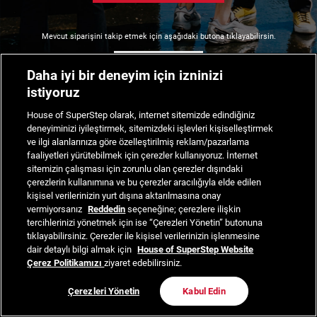
Mevcut siparişini takip etmek için aşağıdaki butona tıklayabilirsin.
Siparişimi Takip Et
Daha iyi bir deneyim için izninizi
istiyoruz
House of SuperStep olarak, internet sitemizde edindiğiniz
deneyiminizi iyileştirmek, sitemizdeki işlevleri kişiselleştirmek
ve ilgi alanlarınıza göre özelleştirilmiş reklam/pazarlama
faaliyetleri yürütebilmek için çerezler kullanıyoruz. İnternet
sitemizin çalışması için zorunlu olan çerezler dışındaki
çerezlerin kullanımına ve bu çerezler aracılığıyla elde edilen
kişisel verilerinizin yurt dışına aktarılmasına onay
vermiyorsanız
Reddedin
seçeneğine; çerezlere ilişkin
tercihlerinizi yönetmek için ise “Çerezleri Yönetin” butonuna
tıklayabilirsiniz. Çerezler ile kişisel verilerinizin işlenmesine
dair detaylı bilgi almak için
House of SuperStep Website
Çerez Politikamızı
ziyaret edebilirsiniz.
Çerezleri Yönetin
Kabul Edin