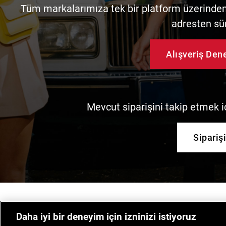
Tüm markalarımıza tek bir platform üzerinden 
adresten sü
Alışveriş De
Mevcut siparişini takip etmek iç
Sipariş
Daha iyi bir deneyim için izninizi istiyoruz