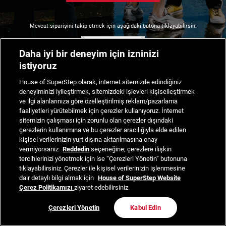
Mevcut siparişini takip etmek için aşağıdaki butona tıklayabilirsin.
Siparişimi Takip Et
Daha iyi bir deneyim için izninizi
istiyoruz
House of SuperStep olarak, internet sitemizde edindiğiniz
deneyiminizi iyileştirmek, sitemizdeki işlevleri kişiselleştirmek
ve ilgi alanlarınıza göre özelleştirilmiş reklam/pazarlama
faaliyetleri yürütebilmek için çerezler kullanıyoruz. İnternet
sitemizin çalışması için zorunlu olan çerezler dışındaki
çerezlerin kullanımına ve bu çerezler aracılığıyla elde edilen
kişisel verilerinizin yurt dışına aktarılmasına onay
vermiyorsanız
Reddedin
seçeneğine; çerezlere ilişkin
tercihlerinizi yönetmek için ise “Çerezleri Yönetin” butonuna
tıklayabilirsiniz. Çerezler ile kişisel verilerinizin işlenmesine
dair detaylı bilgi almak için
House of SuperStep Website
Çerez Politikamızı
ziyaret edebilirsiniz.
Çerezleri Yönetin
Kabul Edin