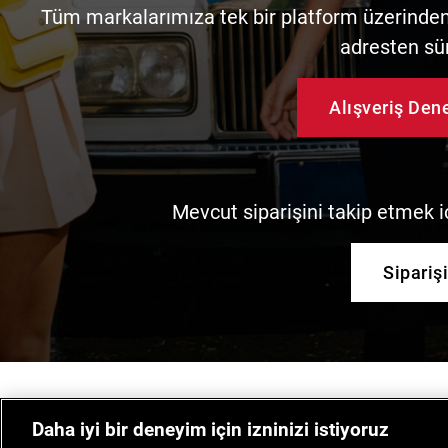
Tüm markalarımıza tek bir platform üzerinden 
adresten sü
Alışveriş De
Mevcut siparişini takip etmek iç
Sipariş
Daha iyi bir deneyim için izninizi istiyoruz