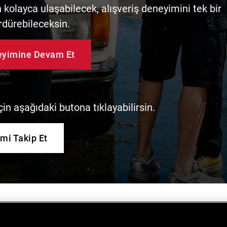
kolayca ulaşabilecek, alışveriş deneyimini tek bir
rdürebileceksin.
neyimine Devam Et
in aşağıdaki butona tıklayabilirsin.
imi Takip Et