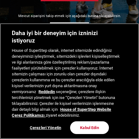
Mevcut siparişini takip etmek için aşağıdaki butona tıklayabilirsin.
Siparişimi Takip Et
Daha iyi bir deneyim için izninizi
istiyoruz
House of SuperStep olarak, internet sitemizde edindiğiniz
deneyiminizi iyileştirmek, sitemizdeki işlevleri kişiselleştirmek
ve ilgi alanlarınıza göre özelleştirilmiş reklam/pazarlama
faaliyetleri yürütebilmek için çerezler kullanıyoruz. İnternet
sitemizin çalışması için zorunlu olan çerezler dışındaki
çerezlerin kullanımına ve bu çerezler aracılığıyla elde edilen
kişisel verilerinizin yurt dışına aktarılmasına onay
vermiyorsanız
Reddedin
seçeneğine; çerezlere ilişkin
tercihlerinizi yönetmek için ise “Çerezleri Yönetin” butonuna
tıklayabilirsiniz. Çerezler ile kişisel verilerinizin işlenmesine
dair detaylı bilgi almak için
House of SuperStep Website
Çerez Politikamızı
ziyaret edebilirsiniz.
Çerezleri Yönetin
Kabul Edin