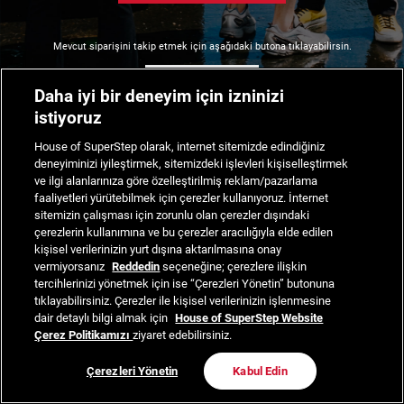
Mevcut siparişini takip etmek için aşağıdaki butona tıklayabilirsin.
Siparişimi Takip Et
Daha iyi bir deneyim için izninizi
istiyoruz
House of SuperStep olarak, internet sitemizde edindiğiniz
deneyiminizi iyileştirmek, sitemizdeki işlevleri kişiselleştirmek
ve ilgi alanlarınıza göre özelleştirilmiş reklam/pazarlama
faaliyetleri yürütebilmek için çerezler kullanıyoruz. İnternet
sitemizin çalışması için zorunlu olan çerezler dışındaki
çerezlerin kullanımına ve bu çerezler aracılığıyla elde edilen
kişisel verilerinizin yurt dışına aktarılmasına onay
vermiyorsanız
Reddedin
seçeneğine; çerezlere ilişkin
tercihlerinizi yönetmek için ise “Çerezleri Yönetin” butonuna
tıklayabilirsiniz. Çerezler ile kişisel verilerinizin işlenmesine
dair detaylı bilgi almak için
House of SuperStep Website
Çerez Politikamızı
ziyaret edebilirsiniz.
Çerezleri Yönetin
Kabul Edin