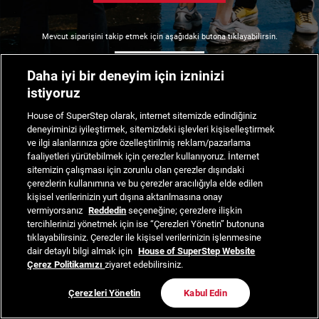
Mevcut siparişini takip etmek için aşağıdaki butona tıklayabilirsin.
Siparişimi Takip Et
Daha iyi bir deneyim için izninizi
istiyoruz
House of SuperStep olarak, internet sitemizde edindiğiniz
deneyiminizi iyileştirmek, sitemizdeki işlevleri kişiselleştirmek
ve ilgi alanlarınıza göre özelleştirilmiş reklam/pazarlama
faaliyetleri yürütebilmek için çerezler kullanıyoruz. İnternet
sitemizin çalışması için zorunlu olan çerezler dışındaki
çerezlerin kullanımına ve bu çerezler aracılığıyla elde edilen
kişisel verilerinizin yurt dışına aktarılmasına onay
vermiyorsanız
Reddedin
seçeneğine; çerezlere ilişkin
tercihlerinizi yönetmek için ise “Çerezleri Yönetin” butonuna
tıklayabilirsiniz. Çerezler ile kişisel verilerinizin işlenmesine
dair detaylı bilgi almak için
House of SuperStep Website
Çerez Politikamızı
ziyaret edebilirsiniz.
Çerezleri Yönetin
Kabul Edin