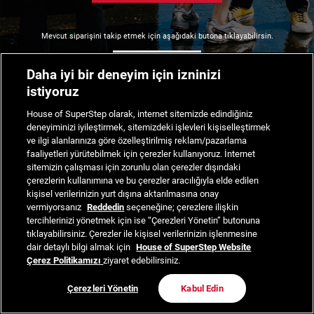
Mevcut siparişini takip etmek için aşağıdaki butona tıklayabilirsin.
Siparişimi Takip Et
Daha iyi bir deneyim için izninizi
istiyoruz
House of SuperStep olarak, internet sitemizde edindiğiniz
deneyiminizi iyileştirmek, sitemizdeki işlevleri kişiselleştirmek
ve ilgi alanlarınıza göre özelleştirilmiş reklam/pazarlama
faaliyetleri yürütebilmek için çerezler kullanıyoruz. İnternet
sitemizin çalışması için zorunlu olan çerezler dışındaki
çerezlerin kullanımına ve bu çerezler aracılığıyla elde edilen
kişisel verilerinizin yurt dışına aktarılmasına onay
vermiyorsanız
Reddedin
seçeneğine; çerezlere ilişkin
tercihlerinizi yönetmek için ise “Çerezleri Yönetin” butonuna
tıklayabilirsiniz. Çerezler ile kişisel verilerinizin işlenmesine
dair detaylı bilgi almak için
House of SuperStep Website
Çerez Politikamızı
ziyaret edebilirsiniz.
Çerezleri Yönetin
Kabul Edin