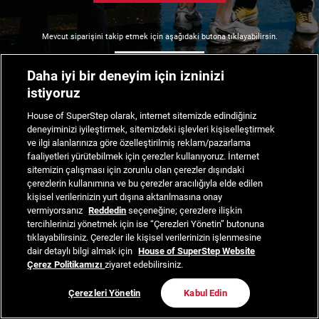
Mevcut siparişini takip etmek için aşağıdaki butona tıklayabilirsin.
Siparişimi Takip Et
Daha iyi bir deneyim için izninizi
istiyoruz
House of SuperStep olarak, internet sitemizde edindiğiniz
deneyiminizi iyileştirmek, sitemizdeki işlevleri kişiselleştirmek
ve ilgi alanlarınıza göre özelleştirilmiş reklam/pazarlama
faaliyetleri yürütebilmek için çerezler kullanıyoruz. İnternet
sitemizin çalışması için zorunlu olan çerezler dışındaki
çerezlerin kullanımına ve bu çerezler aracılığıyla elde edilen
kişisel verilerinizin yurt dışına aktarılmasına onay
vermiyorsanız
Reddedin
seçeneğine; çerezlere ilişkin
tercihlerinizi yönetmek için ise “Çerezleri Yönetin” butonuna
tıklayabilirsiniz. Çerezler ile kişisel verilerinizin işlenmesine
dair detaylı bilgi almak için
House of SuperStep Website
Çerez Politikamızı
ziyaret edebilirsiniz.
Çerezleri Yönetin
Kabul Edin