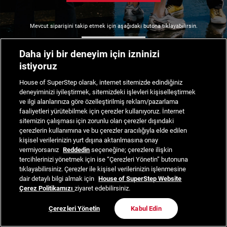
Mevcut siparişini takip etmek için aşağıdaki butona tıklayabilirsin.
Siparişimi Takip Et
Daha iyi bir deneyim için izninizi
istiyoruz
House of SuperStep olarak, internet sitemizde edindiğiniz
deneyiminizi iyileştirmek, sitemizdeki işlevleri kişiselleştirmek
ve ilgi alanlarınıza göre özelleştirilmiş reklam/pazarlama
faaliyetleri yürütebilmek için çerezler kullanıyoruz. İnternet
sitemizin çalışması için zorunlu olan çerezler dışındaki
çerezlerin kullanımına ve bu çerezler aracılığıyla elde edilen
kişisel verilerinizin yurt dışına aktarılmasına onay
vermiyorsanız
Reddedin
seçeneğine; çerezlere ilişkin
tercihlerinizi yönetmek için ise “Çerezleri Yönetin” butonuna
tıklayabilirsiniz. Çerezler ile kişisel verilerinizin işlenmesine
dair detaylı bilgi almak için
House of SuperStep Website
Çerez Politikamızı
ziyaret edebilirsiniz.
Çerezleri Yönetin
Kabul Edin