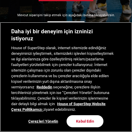
Mevcut siparişini takip etmek için aşağıdaki butona tıklayabilirsin.
Siparişimi Takip Et
Daha iyi bir deneyim için izninizi
istiyoruz
House of SuperStep olarak, internet sitemizde edindiğiniz
deneyiminizi iyileştirmek, sitemizdeki işlevleri kişiselleştirmek
ve ilgi alanlarınıza göre özelleştirilmiş reklam/pazarlama
faaliyetleri yürütebilmek için çerezler kullanıyoruz. İnternet
sitemizin çalışması için zorunlu olan çerezler dışındaki
çerezlerin kullanımına ve bu çerezler aracılığıyla elde edilen
kişisel verilerinizin yurt dışına aktarılmasına onay
vermiyorsanız
Reddedin
seçeneğine; çerezlere ilişkin
tercihlerinizi yönetmek için ise “Çerezleri Yönetin” butonuna
tıklayabilirsiniz. Çerezler ile kişisel verilerinizin işlenmesine
dair detaylı bilgi almak için
House of SuperStep Website
Çerez Politikamızı
ziyaret edebilirsiniz.
Çerezleri Yönetin
Kabul Edin