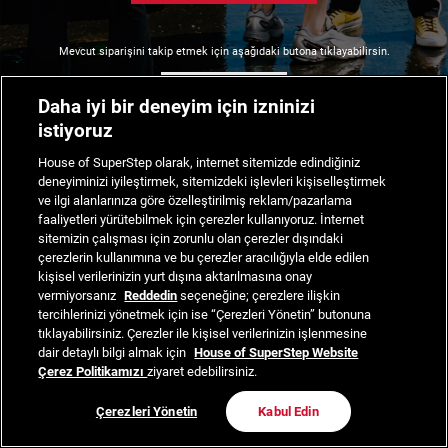
Mevcut siparişini takip etmek için aşağıdaki butona tıklayabilirsin.
Siparişimi Takip Et
Daha iyi bir deneyim için izninizi
istiyoruz
House of SuperStep olarak, internet sitemizde edindiğiniz
deneyiminizi iyileştirmek, sitemizdeki işlevleri kişiselleştirmek
ve ilgi alanlarınıza göre özelleştirilmiş reklam/pazarlama
faaliyetleri yürütebilmek için çerezler kullanıyoruz. İnternet
sitemizin çalışması için zorunlu olan çerezler dışındaki
çerezlerin kullanımına ve bu çerezler aracılığıyla elde edilen
kişisel verilerinizin yurt dışına aktarılmasına onay
vermiyorsanız
Reddedin
seçeneğine; çerezlere ilişkin
tercihlerinizi yönetmek için ise “Çerezleri Yönetin” butonuna
tıklayabilirsiniz. Çerezler ile kişisel verilerinizin işlenmesine
dair detaylı bilgi almak için
House of SuperStep Website
Çerez Politikamızı
ziyaret edebilirsiniz.
Çerezleri Yönetin
Kabul Edin