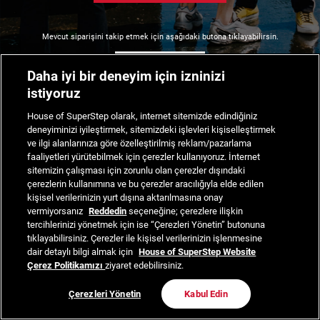
Mevcut siparişini takip etmek için aşağıdaki butona tıklayabilirsin.
Siparişimi Takip Et
Daha iyi bir deneyim için izninizi
istiyoruz
House of SuperStep olarak, internet sitemizde edindiğiniz
deneyiminizi iyileştirmek, sitemizdeki işlevleri kişiselleştirmek
ve ilgi alanlarınıza göre özelleştirilmiş reklam/pazarlama
faaliyetleri yürütebilmek için çerezler kullanıyoruz. İnternet
sitemizin çalışması için zorunlu olan çerezler dışındaki
çerezlerin kullanımına ve bu çerezler aracılığıyla elde edilen
kişisel verilerinizin yurt dışına aktarılmasına onay
vermiyorsanız
Reddedin
seçeneğine; çerezlere ilişkin
tercihlerinizi yönetmek için ise “Çerezleri Yönetin” butonuna
tıklayabilirsiniz. Çerezler ile kişisel verilerinizin işlenmesine
dair detaylı bilgi almak için
House of SuperStep Website
Çerez Politikamızı
ziyaret edebilirsiniz.
Çerezleri Yönetin
Kabul Edin