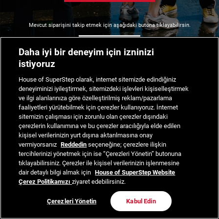
Mevcut siparişini takip etmek için aşağıdaki butona tıklayabilirsin.
Siparişimi Takip Et
Daha iyi bir deneyim için izninizi
istiyoruz
House of SuperStep olarak, internet sitemizde edindiğiniz
deneyiminizi iyileştirmek, sitemizdeki işlevleri kişiselleştirmek
ve ilgi alanlarınıza göre özelleştirilmiş reklam/pazarlama
faaliyetleri yürütebilmek için çerezler kullanıyoruz. İnternet
sitemizin çalışması için zorunlu olan çerezler dışındaki
çerezlerin kullanımına ve bu çerezler aracılığıyla elde edilen
kişisel verilerinizin yurt dışına aktarılmasına onay
vermiyorsanız
Reddedin
seçeneğine; çerezlere ilişkin
tercihlerinizi yönetmek için ise “Çerezleri Yönetin” butonuna
tıklayabilirsiniz. Çerezler ile kişisel verilerinizin işlenmesine
dair detaylı bilgi almak için
House of SuperStep Website
Çerez Politikamızı
ziyaret edebilirsiniz.
Çerezleri Yönetin
Kabul Edin