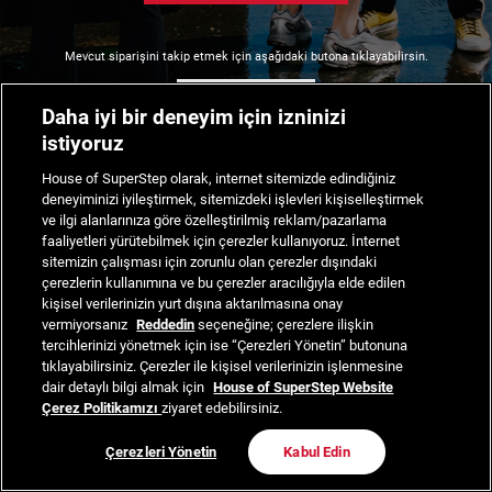
Mevcut siparişini takip etmek için aşağıdaki butona tıklayabilirsin.
Siparişimi Takip Et
Daha iyi bir deneyim için izninizi
istiyoruz
House of SuperStep olarak, internet sitemizde edindiğiniz
deneyiminizi iyileştirmek, sitemizdeki işlevleri kişiselleştirmek
ve ilgi alanlarınıza göre özelleştirilmiş reklam/pazarlama
faaliyetleri yürütebilmek için çerezler kullanıyoruz. İnternet
sitemizin çalışması için zorunlu olan çerezler dışındaki
çerezlerin kullanımına ve bu çerezler aracılığıyla elde edilen
kişisel verilerinizin yurt dışına aktarılmasına onay
vermiyorsanız
Reddedin
seçeneğine; çerezlere ilişkin
tercihlerinizi yönetmek için ise “Çerezleri Yönetin” butonuna
tıklayabilirsiniz. Çerezler ile kişisel verilerinizin işlenmesine
dair detaylı bilgi almak için
House of SuperStep Website
Çerez Politikamızı
ziyaret edebilirsiniz.
Çerezleri Yönetin
Kabul Edin