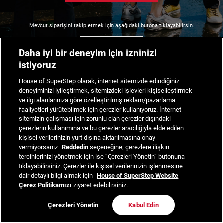
Mevcut siparişini takip etmek için aşağıdaki butona tıklayabilirsin.
Siparişimi Takip Et
Daha iyi bir deneyim için izninizi
istiyoruz
House of SuperStep olarak, internet sitemizde edindiğiniz
deneyiminizi iyileştirmek, sitemizdeki işlevleri kişiselleştirmek
ve ilgi alanlarınıza göre özelleştirilmiş reklam/pazarlama
faaliyetleri yürütebilmek için çerezler kullanıyoruz. İnternet
sitemizin çalışması için zorunlu olan çerezler dışındaki
çerezlerin kullanımına ve bu çerezler aracılığıyla elde edilen
kişisel verilerinizin yurt dışına aktarılmasına onay
vermiyorsanız
Reddedin
seçeneğine; çerezlere ilişkin
tercihlerinizi yönetmek için ise “Çerezleri Yönetin” butonuna
tıklayabilirsiniz. Çerezler ile kişisel verilerinizin işlenmesine
dair detaylı bilgi almak için
House of SuperStep Website
Çerez Politikamızı
ziyaret edebilirsiniz.
Çerezleri Yönetin
Kabul Edin