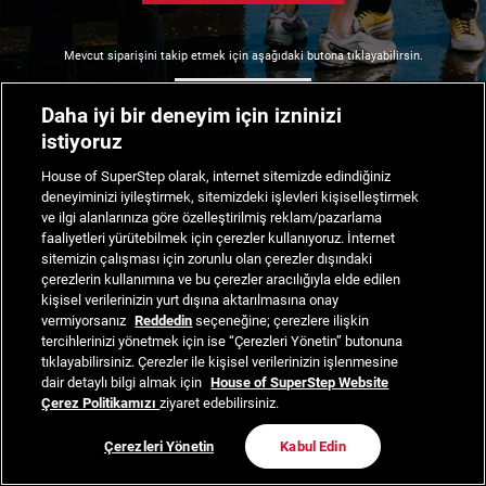
Mevcut siparişini takip etmek için aşağıdaki butona tıklayabilirsin.
Siparişimi Takip Et
Daha iyi bir deneyim için izninizi
istiyoruz
House of SuperStep olarak, internet sitemizde edindiğiniz
deneyiminizi iyileştirmek, sitemizdeki işlevleri kişiselleştirmek
ve ilgi alanlarınıza göre özelleştirilmiş reklam/pazarlama
faaliyetleri yürütebilmek için çerezler kullanıyoruz. İnternet
sitemizin çalışması için zorunlu olan çerezler dışındaki
çerezlerin kullanımına ve bu çerezler aracılığıyla elde edilen
kişisel verilerinizin yurt dışına aktarılmasına onay
vermiyorsanız
Reddedin
seçeneğine; çerezlere ilişkin
tercihlerinizi yönetmek için ise “Çerezleri Yönetin” butonuna
tıklayabilirsiniz. Çerezler ile kişisel verilerinizin işlenmesine
dair detaylı bilgi almak için
House of SuperStep Website
Çerez Politikamızı
ziyaret edebilirsiniz.
Çerezleri Yönetin
Kabul Edin