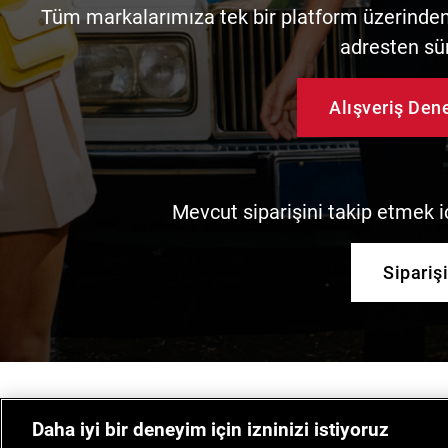
Tüm markalarımıza tek bir platform üzerinden 
adresten sü
Alışveriş De
Mevcut siparişini takip etmek iç
Sipariş
Daha iyi bir deneyim için izninizi istiyoruz