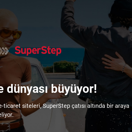
e dünyası büyüyor!
icaret siteleri, SuperStep çatısı altında bir araya
liyor.