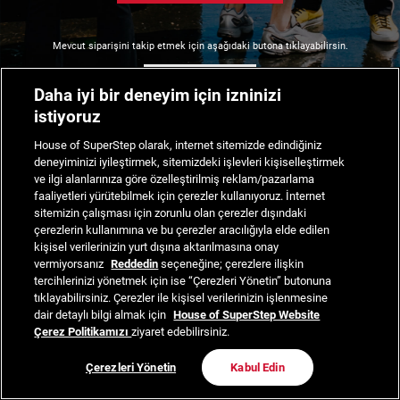
Mevcut siparişini takip etmek için aşağıdaki butona tıklayabilirsin.
Siparişimi Takip Et
Daha iyi bir deneyim için izninizi
istiyoruz
House of SuperStep olarak, internet sitemizde edindiğiniz
deneyiminizi iyileştirmek, sitemizdeki işlevleri kişiselleştirmek
ve ilgi alanlarınıza göre özelleştirilmiş reklam/pazarlama
faaliyetleri yürütebilmek için çerezler kullanıyoruz. İnternet
sitemizin çalışması için zorunlu olan çerezler dışındaki
çerezlerin kullanımına ve bu çerezler aracılığıyla elde edilen
kişisel verilerinizin yurt dışına aktarılmasına onay
vermiyorsanız
Reddedin
seçeneğine; çerezlere ilişkin
tercihlerinizi yönetmek için ise “Çerezleri Yönetin” butonuna
tıklayabilirsiniz. Çerezler ile kişisel verilerinizin işlenmesine
dair detaylı bilgi almak için
House of SuperStep Website
Çerez Politikamızı
ziyaret edebilirsiniz.
Çerezleri Yönetin
Kabul Edin